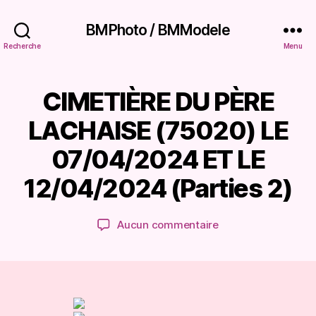
BMPhoto / BMModele
Recherche
Menu
CIMETIÈRE DU PÈRE
Catégories
É
P
T
a
A
LACHAISE (75020) LE
B
r
LI
B
07/04/2024 ET LE
S
r
S
E
u
12/04/2024 (Parties 2)
M
n
E
o
N
Auteur
Date
sur
Aucun commentaire
M
T
de
de
S
CIMETIÈRE
a
l’article
l’article
DU
r
PÈRE
c
LACHAISE
h
(75020)
a