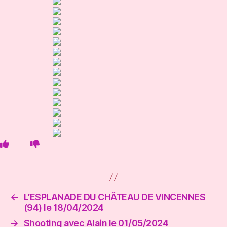
LE
n
07/04/2024
d
ET
LE
12/04/2024
(Parties
2)
←
L’ESPLANADE DU CHÂTEAU DE VINCENNES
(94) le 18/04/2024
→
Shooting avec Alain le 01/05/2024