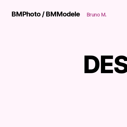
BMPhoto / BMModele
Bruno M.
DES
P
Catégories
U
B
L
I
C
I
T
É
S
D
E
S
A
B