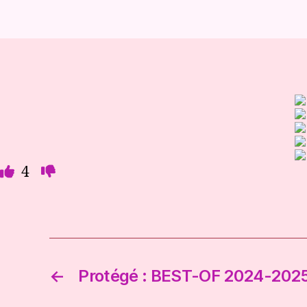
O
N
N
É
S
4
←
Protégé : BEST-OF 2024-202