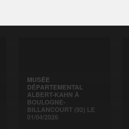
MUSÉE
DÉPARTEMENTAL
ALBERT-KAHN À
BOULOGNE-
BILLANCOURT (92) LE
01/04/2026