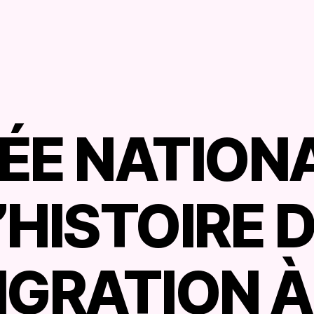
ÉE NATIONA
’HISTOIRE 
IGRATION À
P
a