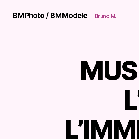
BMPhoto / BMModele
Bruno M.
MUS
É
Catégories
T
A
B
LI
S
L
S
E
M
E
N
L’IMM
T
S