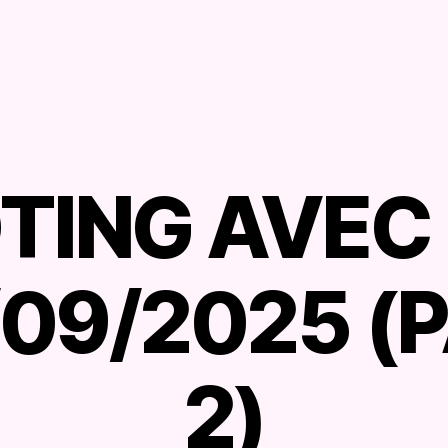
TING AVEC 
/09/2025 (
P
a
r
2)
B
r
u