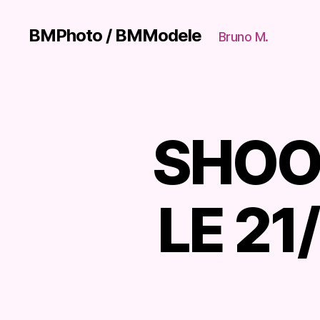
BMPhoto / BMModele
Bruno M.
SHOO
N
Catégories
U
E
S
A
R
LE 21
T
I
S
T
I
Q
U
E
S