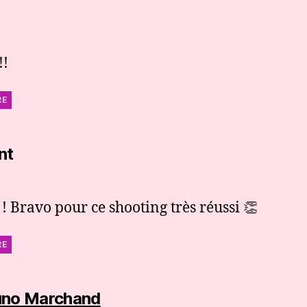
t :
!!
RE
dit :
nt
! Bravo pour ce shooting très réussi 👏
RE
dit :
uno Marchand