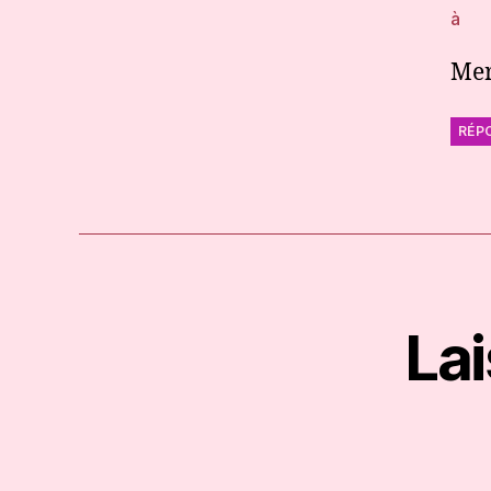
à
Mer
RÉP
La