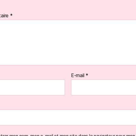
aire
*
E-mail
*
strer mon nom, mon e-mail et mon site dans le navigateur pour mon