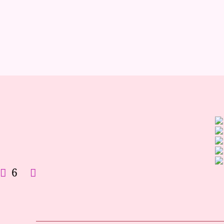
/
P
H
O
T
O
S
B
O
U
D
O
I
R
S
6