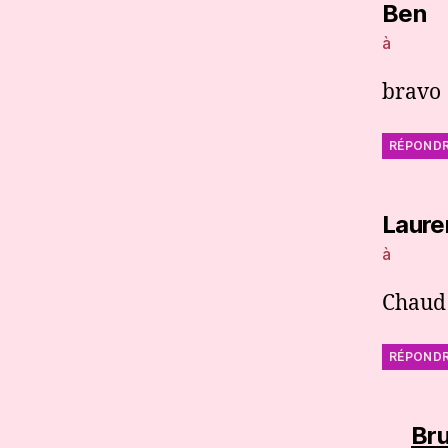
di
Ben
à
bravo 
RÉPOND
Laure
à
Chaud 
RÉPOND
Br