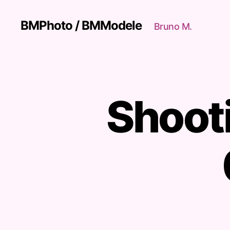
BMPhoto / BMModele
Bruno M.
Shooti
N
Catégories
U
E
S
A
R
T
I
S
T
I
Q
U
E
S