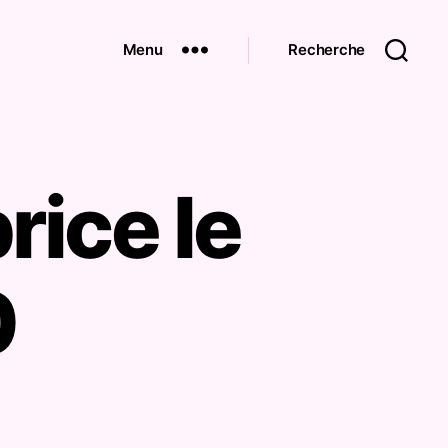
Menu
Recherche
rice le
0