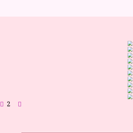
/
P
H
O
T
O
S
B
O
U
D
O
I
R
S
2