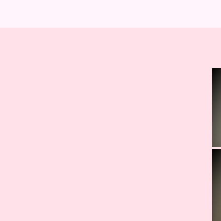
A
I
T
S