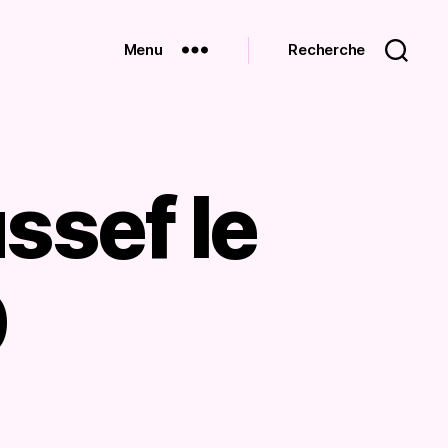
Menu
Recherche
ssef le
0