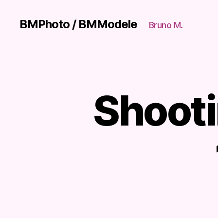
BMPhoto / BMModele
Bruno M.
Shooti
S
Catégories
H
O
O
T
I
N
G
S
/
P
O
R
T
R