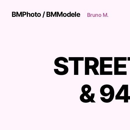
BMPhoto / BMModele
Bruno M.
STREET
S
Catégories
T
R
E
E
T
& 9
-
A
R
T
S