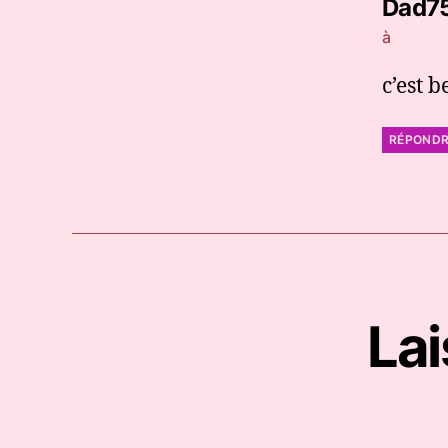
Dad7
à
c’est 
RÉPOND
La