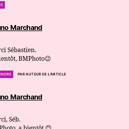
RE
dit :
uno Marchand
ci Sébastien.
ientôt, BMPhoto😉
ONDRE
PAR AUTEUR DE L’ARTICLE
dit :
uno Marchand
ci, Séb.
hoto, a bientôt 😊