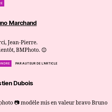
RE
dit :
uno Marchand
ci, Jean-Pierre.
ientôt, BMPhoto. 😊
ONDRE
PAR AUTEUR DE L’ARTICLE
dit :
tien Dubois
photo 📷 modèle mis en valeur bravo Bruno