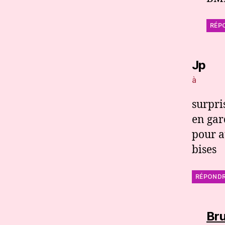
RÉP
dit 
Jp
à
surpri
en gar
pour a
bises
RÉPOND
Br