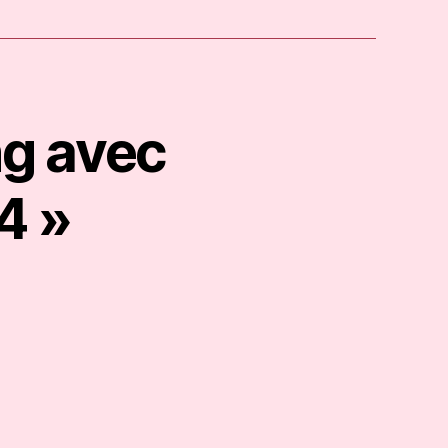
ng avec
4 »