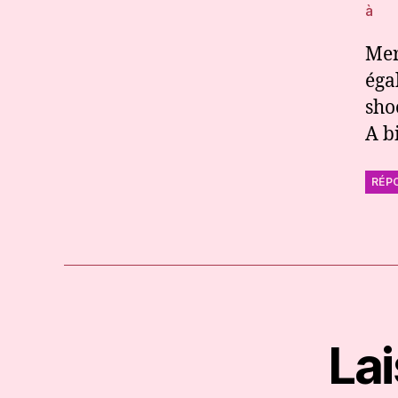
à
Mer
éga
sho
A b
RÉP
La