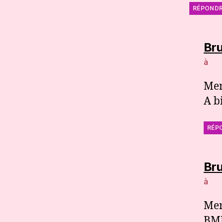
RÉPOND
Br
à
Mer
A b
RÉP
Br
à
Mer
BMP