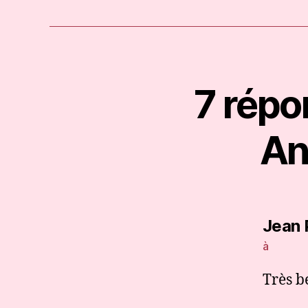
7 répo
An
Jean 
à
Très b