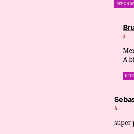
RÉPOND
Br
à
Mer
A b
RÉP
Sebas
à
super 