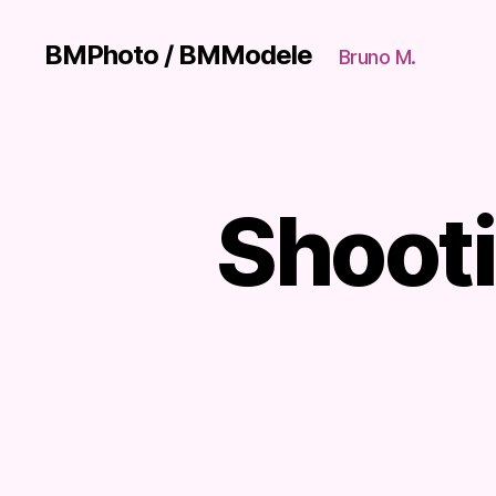
BMPhoto / BMModele
Bruno M.
Shooti
S
Catégories
H
O
O
T
I
N
G
S
/
P
O
R
T
R