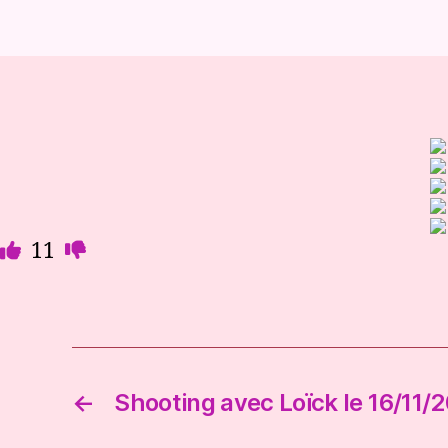
A
I
T
S
🔞
11
←
Shooting avec Loïck le 16/11/